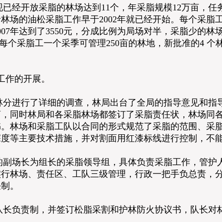
经开放采脂的林场达到11个，年采脂规模12万亩，任务
虎岭林场的油松采脂工作早于2002年就已经开始。每个采
到2007年达到了3550元，分成比例为局场对半，采脂少的林
元，每个采脂工一个采季可管理250亩的林地，新批准的4 个
工作的开展。
进行了详细的调查，林局出台了全局的指导意见和指导
商，同时林局和各采脂林场都签订了采脂责任状，林场同
书。林场和采脂工队以合同的形式规范了采脂的范围、采
深度等主要技术措施，并对割面用红漆标线进行控制，不
场长为组长的采脂领导组，具体负责采脂工作，管护人
实行林场、责任区、工队三级管理，行政一把手负总责，
任制。
负责制，并签订松脂采割和护林防火协议书，队长对林