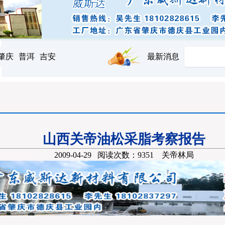
肇庆
普洱
吉安
最新消息
山西关帝油松采脂考察报告
2009-04-29 阅读次数：9351 关帝林局