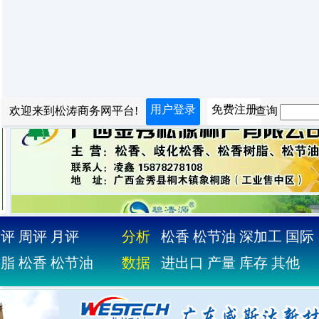
用户登录
免费注册
欢迎来到松涛商务网平台!
查询：
日评
周评
月评
分析
松香
松节油
深加工
国际
松脂
松香
松节油
数据
进出口
产量
库存
其他